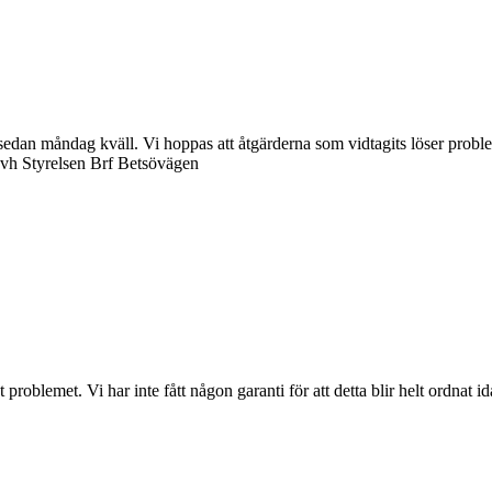
an måndag kväll. Vi hoppas att åtgärderna som vidtagits löser probleme
Mvh Styrelsen Brf Betsövägen
roblemet. Vi har inte fått någon garanti för att detta blir helt ordnat i