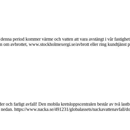
denna period kommer värme och vatten att vara avstängt i vår fastighe
ion om avbrottet, www.stockholmexergi.se/avbrott eller ring kundtjänst
er och farligt avfall! Den mobila kretsloppscentralen består av två last
nken nedan. https://www.nacka.se/491231/globalassets/nackavattenavfall/