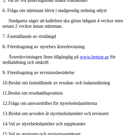
5. Val av två̊ justeringsman tillika rösträknare
6. Fråga om stämman blivit i stadgeenlig ordning utlyst
Stadgarna säger att kallelsen ska göras tidigast 4 veckor men
senast 2 veckor innan stämman.
7. Fastställande av röstlängd
8. Föredragning av styrelses årsredovisning
Årsredovisningen finns tillgänglig på
www.betsoe.se
för
nedladdning och utskrift
9. Föredragning av revisionsberättelse
10.Beslut om fastställande av resultat- och balansräkning
11.Beslut om resultatdisposition
12.Fråga om ansvarsfrihet för styrelseledamöterna
13.Beslut om arvoden åt styrelseledamöter och revisorer
14.Val av styrelseledamöter och suppleanter
15.Val av revisorer och revisorssuppleant