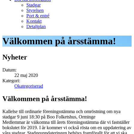
Stadgar
Styrelsen
Port & entré
Kontakt
Detaljplan
Välkommen på årsstämma!
Nyheter
Datum:
22 maj 2020
Kategori:
Okategoriserad
Välkommen på årsstämma!
Kallelse till ordinarie föreningsstämma och omröstning om nya
stadgar 9 juni 18:30 på Boo Folketshus, Orminge
Medlemmar är välkomna till årets föreningsstämma där vi fastställer
bokslutet för 2019. I år kommer vi också rösta om en uppdatering av
våra stadgar. Stadgeuppdateringen behövs framförallt för att vi ska